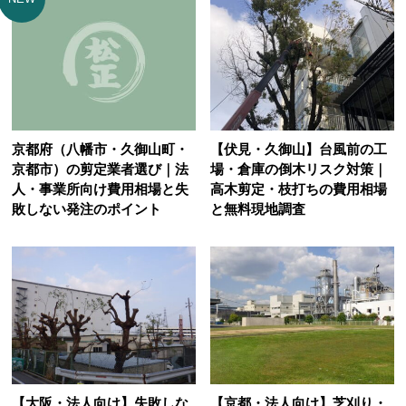
京都府（八幡市・久御山町・
【伏見・久御山】台風前の工
京都市）の剪定業者選び｜法
場・倉庫の倒木リスク対策｜
人・事業所向け費用相場と失
高木剪定・枝打ちの費用相場
敗しない発注のポイント
と無料現地調査
【大阪・法人向け】失敗しな
【京都・法人向け】芝刈り・