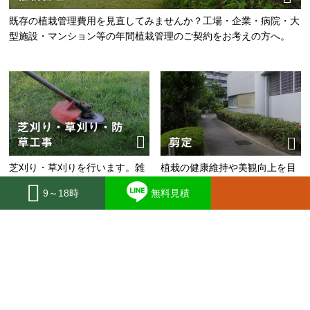
既存の植栽管理費用を見直してみませんか？工場・企業・病院・大
型施設・マンション等の年間植栽管理のご契約をお考えの方へ。
芝刈り・草刈り・防
草工事
剪定
芝刈り・草刈りを行います。雑
植栽の健康維持や美観向上を目
草が生えないよう防草シートも
的に伸びすぎた葉や枝を剪定
9～18時
無料見積
張ることが可能です。
し、樹形を整えます。
伐採
抜根・撤去
大きくなった植栽を幹の根本か
植栽や切り株を地面から掘り起