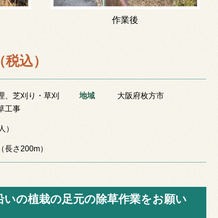
作業後
円（税込）
理
、
芝刈り・草刈
地域
大阪府枚方市
草工事
2人）
（長さ200m）
沿いの植栽の足元の除草作業をお願い