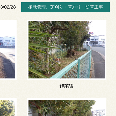
3/02/28
植栽管理
、
芝刈り・草刈り・防草工事
作業後