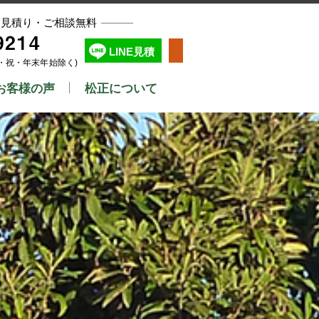
お見積り・ご相談無料
9214
LINE見積
0(日・祝・年末年始除く)
お客様の声
松正について