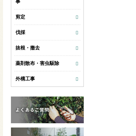
事
剪定
伐採
抜根・撤去
薬剤散布・害虫駆除
外構工事
よくあるご質問