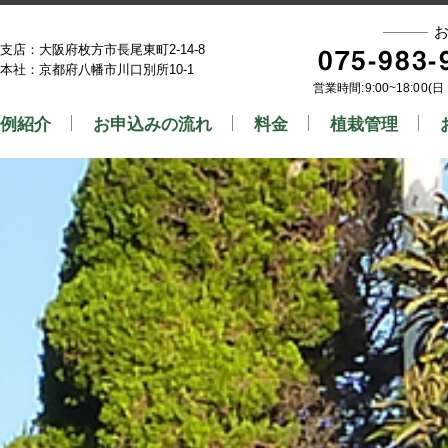
支店：大阪府枚方市長尾東町2-14-8
075-983-
本社：京都府八幡市川口別所10-1
営業時間:9:00~18:0
例紹介
お申込みの流れ
料金
植栽管理