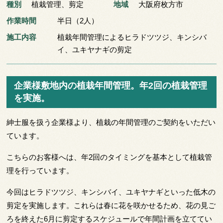
種別
植栽管理
、
剪定
地域
大阪府枚方市
作業時間
半日（2人）
施工内容
植栽年間管理によるヒラドツツジ、キンシバ
イ、ユキヤナギの剪定
企業様敷地内の植栽年間管理。年2回の植栽管理
を実施。
紳士服を扱う企業様より、植栽の年間管理のご契約をいただい
ています。
こちらのお客様へは、年2回のタイミングを基本として植栽管
理を行っています。
今回はヒラドツツジ、キンシバイ、ユキヤナギといった低木の
剪定を実施します。これらは春に花を咲かせるため、花の見ご
ろを終えた6月に剪定するスケジュールで年間計画を立ててい