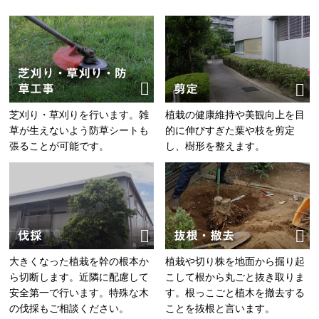
芝刈り・草刈り・防
草工事
剪定
芝刈り・草刈りを行います。雑
植栽の健康維持や美観向上を目
草が生えないよう防草シートも
的に伸びすぎた葉や枝を剪定
張ることが可能です。
し、樹形を整えます。
伐採
抜根・撤去
大きくなった植栽を幹の根本か
植栽や切り株を地面から掘り起
ら切断します。近隣に配慮して
こして根から丸ごと抜き取りま
安全第一で行います。特殊な木
す。根っこごと植木を撤去する
の伐採もご相談ください。
ことを抜根と言います。