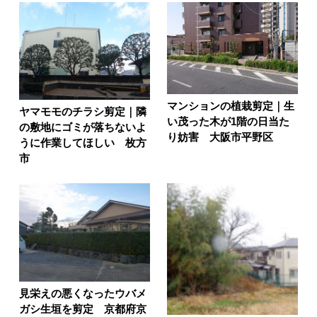
マンションの植栽剪定｜生
ヤマモモのチラシ剪定｜隣
い茂った木が1階の日当た
の敷地にゴミが落ちないよ
り妨害 大阪市平野区
うに作業してほしい 枚方
市
見栄えの悪くなったウバメ
ガシ生垣を剪定 京都府京