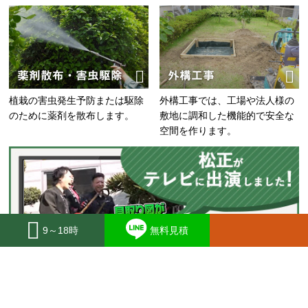
薬剤散布・害虫駆除
外構工事
植栽の害虫発生予防または駆除
外構工事では、工場や法人様の
のために薬剤を散布します。
敷地に調和した機能的で安全な
空間を作ります。
9～18時
無料見積