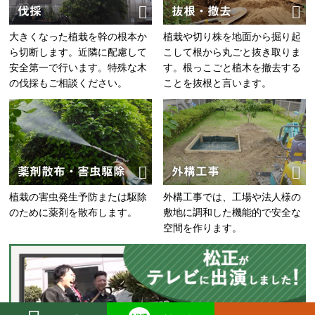
伐採
抜根・撤去
大きくなった植栽を幹の根本か
植栽や切り株を地面から掘り起
ら切断します。近隣に配慮して
こして根から丸ごと抜き取りま
安全第一で行います。特殊な木
す。根っこごと植木を撤去する
の伐採もご相談ください。
ことを抜根と言います。
薬剤散布・害虫駆除
外構工事
植栽の害虫発生予防または駆除
外構工事では、工場や法人様の
のために薬剤を散布します。
敷地に調和した機能的で安全な
空間を作ります。