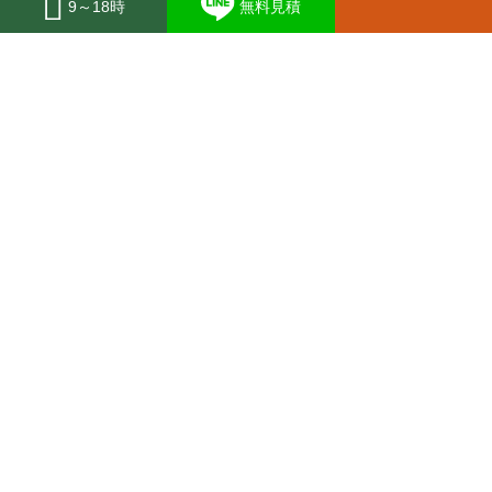
9～18時
無料見積
料金
事例紹介
お申込みの流れ
松正について