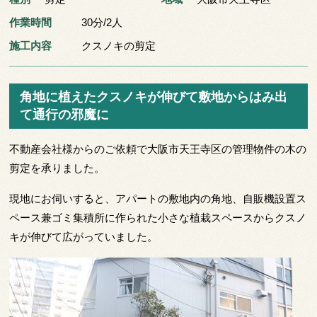
作業時間
30分/2人
施工内容
クスノキの剪定
角地に植えたクスノキが伸びて敷地からはみ出
て通行の邪魔に
不動産会社様からのご依頼で大阪市天王寺区の管理物件の木の
剪定を承りました。
現地にお伺いすると、アパートの敷地内の角地、自販機設置ス
ペース兼ゴミ集積所に作られた小さな植栽スペースからクスノ
キが伸びて広がっていました。