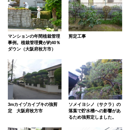
マンションの年間植栽管理
剪定工事
事例。植栽管理費が約40％
ダウン（大阪府枚方市）
3mカイヅカイブキの強剪
ソメイヨシノ（サクラ）の
定 大阪府枚方市
落葉で貯水槽への影響があ
るため強剪定しました。