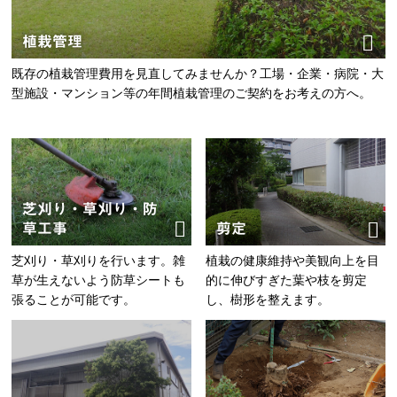
植栽管理
既存の植栽管理費用を見直してみませんか？工場・企業・病院・大
型施設・マンション等の年間植栽管理のご契約をお考えの方へ。
芝刈り・草刈り・防
草工事
剪定
芝刈り・草刈りを行います。雑
植栽の健康維持や美観向上を目
草が生えないよう防草シートも
的に伸びすぎた葉や枝を剪定
張ることが可能です。
し、樹形を整えます。