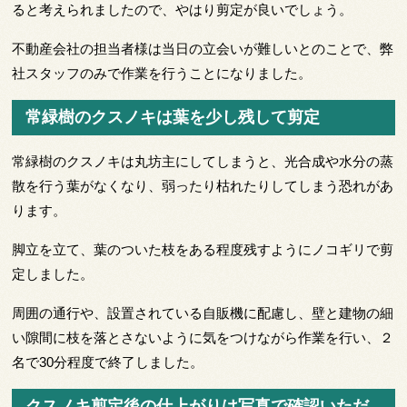
ると考えられましたので、やはり剪定が良いでしょう。
不動産会社の担当者様は当日の立会いが難しいとのことで、弊
社スタッフのみで作業を行うことになりました。
常緑樹のクスノキは葉を少し残して剪定
常緑樹のクスノキは丸坊主にしてしまうと、光合成や水分の蒸
散を行う葉がなくなり、弱ったり枯れたりしてしまう恐れがあ
ります。
脚立を立て、葉のついた枝をある程度残すようにノコギリで剪
定しました。
周囲の通行や、設置されている自販機に配慮し、壁と建物の細
い隙間に枝を落とさないように気をつけながら作業を行い、２
名で30分程度で終了しました。
クスノキ剪定後の仕上がりは写真で確認いただ