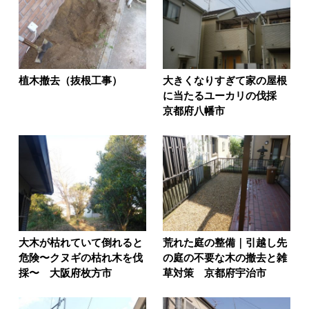
植木撤去（抜根工事）
大きくなりすぎて家の屋根
に当たるユーカリの伐採
京都府八幡市
大木が枯れていて倒れると
荒れた庭の整備｜引越し先
危険〜クヌギの枯れ木を伐
の庭の不要な木の撤去と雑
採〜 大阪府枚方市
草対策 京都府宇治市