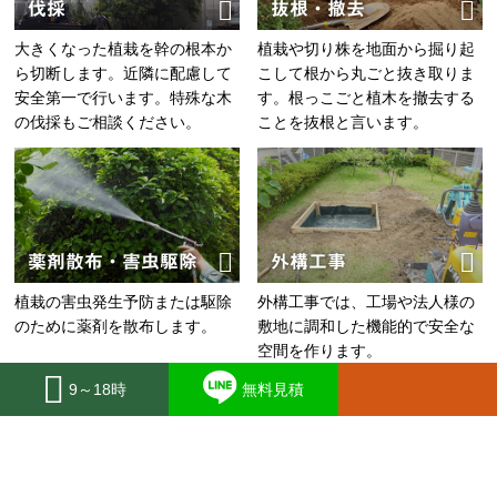
伐採
抜根・撤去
大きくなった植栽を幹の根本か
植栽や切り株を地面から掘り起
ら切断します。近隣に配慮して
こして根から丸ごと抜き取りま
安全第一で行います。特殊な木
す。根っこごと植木を撤去する
の伐採もご相談ください。
ことを抜根と言います。
薬剤散布・害虫駆除
外構工事
植栽の害虫発生予防または駆除
外構工事では、工場や法人様の
のために薬剤を散布します。
敷地に調和した機能的で安全な
空間を作ります。
9～18時
無料見積