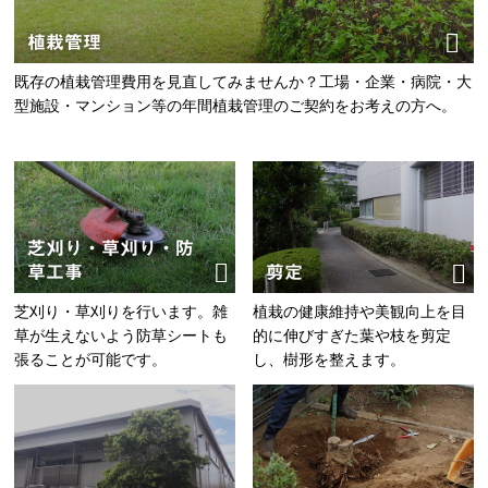
植栽管理
既存の植栽管理費用を見直してみませんか？工場・企業・病院・大
型施設・マンション等の年間植栽管理のご契約をお考えの方へ。
芝刈り・草刈り・防
草工事
剪定
芝刈り・草刈りを行います。雑
植栽の健康維持や美観向上を目
草が生えないよう防草シートも
的に伸びすぎた葉や枝を剪定
張ることが可能です。
し、樹形を整えます。