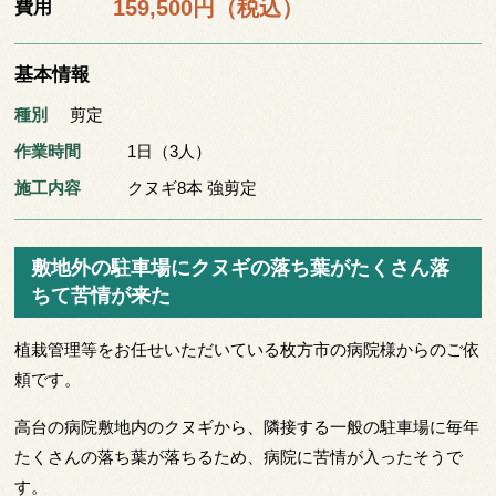
159,500円（税込）
費用
基本情報
種別
剪定
作業時間
1日（3人）
施工内容
クヌギ8本 強剪定
敷地外の駐車場にクヌギの落ち葉がたくさん落
ちて苦情が来た
植栽管理等をお任せいただいている枚方市の病院様からのご依
頼です。
高台の病院敷地内のクヌギから、隣接する一般の駐車場に毎年
たくさんの落ち葉が落ちるため、病院に苦情が入ったそうで
す。