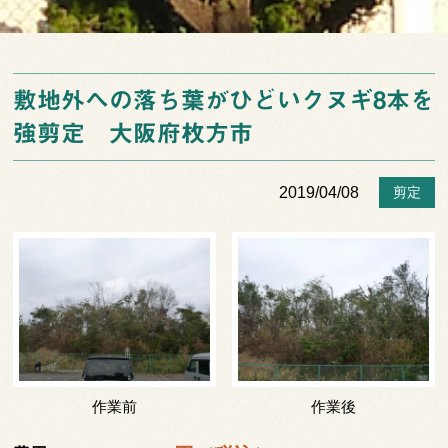
敷地外への落ち葉がひどいクヌギ8本を
強剪定 大阪府枚方市
2019/04/08
剪定
作業前
作業後