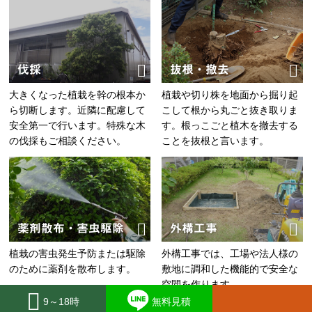
伐採
抜根・撤去
大きくなった植栽を幹の根本か
植栽や切り株を地面から掘り起
ら切断します。近隣に配慮して
こして根から丸ごと抜き取りま
安全第一で行います。特殊な木
す。根っこごと植木を撤去する
の伐採もご相談ください。
ことを抜根と言います。
薬剤散布・害虫駆除
外構工事
植栽の害虫発生予防または駆除
外構工事では、工場や法人様の
のために薬剤を散布します。
敷地に調和した機能的で安全な
空間を作ります。
9～18時
無料見積