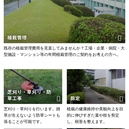
植栽管理
既存の植栽管理費用を見直してみませんか？工場・企業・病院・大
型施設・マンション等の年間植栽管理のご契約をお考えの方へ。
芝刈り・草刈り・防
草工事
剪定
芝刈り・草刈りを行います。雑
植栽の健康維持や美観向上を目
草が生えないよう防草シートも
的に伸びすぎた葉や枝を剪定
張ることが可能です。
し、樹形を整えます。