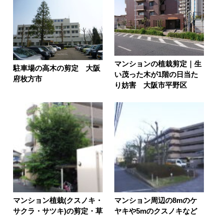
マンションの植栽剪定｜生
駐車場の高木の剪定 大阪
い茂った木が1階の日当た
府枚方市
り妨害 大阪市平野区
マンション植栽(クスノキ・
マンション周辺の8mのケ
サクラ・サツキ)の剪定・草
ヤキや5mのクスノキなど