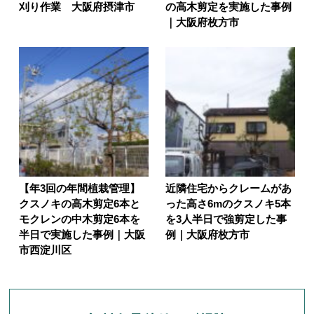
刈り作業 大阪府摂津市
の高木剪定を実施した事例
｜大阪府枚方市
【年3回の年間植栽管理】
近隣住宅からクレームがあ
クスノキの高木剪定6本と
った高さ6mのクスノキ5本
モクレンの中木剪定6本を
を3人半日で強剪定した事
半日で実施した事例｜大阪
例｜大阪府枚方市
市西淀川区