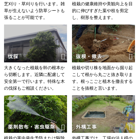
芝刈り・草刈りを行います。雑
植栽の健康維持や美観向上を目
草が生えないよう防草シートも
的に伸びすぎた葉や枝を剪定
張ることが可能です。
し、樹形を整えます。
伐採
抜根・撤去
大きくなった植栽を幹の根本か
植栽や切り株を地面から掘り起
ら切断します。近隣に配慮して
こして根から丸ごと抜き取りま
安全第一で行います。特殊な木
す。根っこごと植木を撤去する
の伐採もご相談ください。
ことを抜根と言います。
薬剤散布・害虫駆除
外構工事
植栽の害虫発生予防または駆除
外構工事では、工場や法人様の