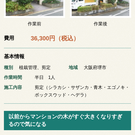
作業前
作業後
36,300円（税込）
費用
基本情報
種別
植栽管理
、
剪定
地域
大阪府堺市
作業時間
半日 1人
施工内容
剪定（シラカシ・サザンカ・青木・エゴノキ・
ボックスウッド・ヘデラ）
以前からマンションの木がすぐ大きくなりすぎ
るので気になる