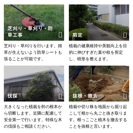
芝刈り・草刈り・防
草工事
剪定
芝刈り・草刈りを行います。雑
植栽の健康維持や美観向上を目
草が生えないよう防草シートも
的に伸びすぎた葉や枝を剪定
張ることが可能です。
し、樹形を整えます。
伐採
抜根・撤去
大きくなった植栽を幹の根本か
植栽や切り株を地面から掘り起
ら切断します。近隣に配慮して
こして根から丸ごと抜き取りま
安全第一で行います。特殊な木
す。根っこごと植木を撤去する
の伐採もご相談ください。
ことを抜根と言います。