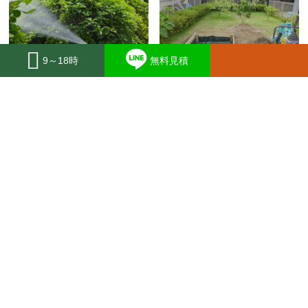
9～18時
無料見積
薬剤散布・害虫駆除
外構工事
植栽の害虫発生予防または駆除
外構工事では、工場や法人様の
のために薬剤を散布します。
敷地に調和した機能的で安全な
空間を作ります。