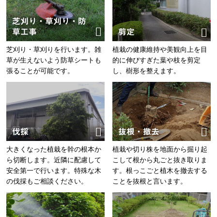
芝刈り・草刈り・防
草工事
剪定
芝刈り・草刈りを行います。雑
植栽の健康維持や美観向上を目
草が生えないよう防草シートも
的に伸びすぎた葉や枝を剪定
張ることが可能です。
し、樹形を整えます。
伐採
抜根・撤去
大きくなった植栽を幹の根本か
植栽や切り株を地面から掘り起
ら切断します。近隣に配慮して
こして根から丸ごと抜き取りま
安全第一で行います。特殊な木
す。根っこごと植木を撤去する
の伐採もご相談ください。
ことを抜根と言います。