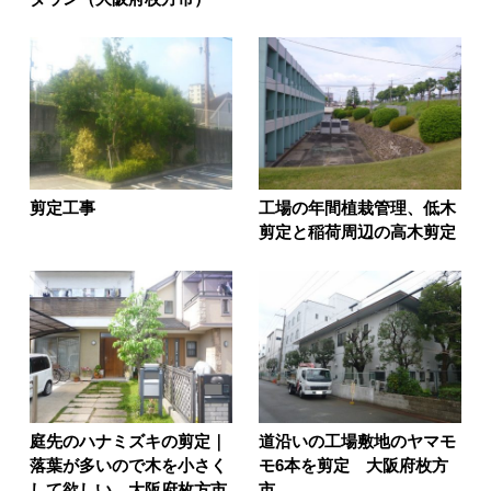
剪定工事
工場の年間植栽管理、低木
剪定と稲荷周辺の高木剪定
庭先のハナミズキの剪定｜
道沿いの工場敷地のヤマモ
落葉が多いので木を小さく
モ6本を剪定 大阪府枚方
して欲しい 大阪府枚方市
市