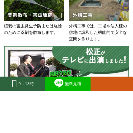
薬剤散布・害虫駆除
外構工事
植栽の害虫発生予防または駆除
外構工事では、工場や法人様の
のために薬剤を散布します。
敷地に調和した機能的で安全な
空間を作ります。
9～18時
無料見積